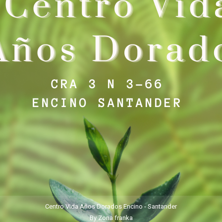
Centro Vida Años Dorados Encino - Santander
By Zona franka