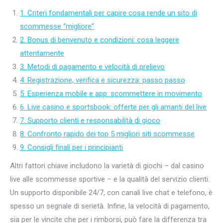
1. Criteri fondamentali per capire cosa rende un sito di
scommesse “migliore”
2. Bonus di benvenuto e condizioni: cosa leggere
attentamente
3. Metodi di pagamento e velocità di prelievo
4. Registrazione, verifica e sicurezza: passo passo
5. Esperienza mobile e app: scommettere in movimento
6. Live casino e sportsbook: offerte per gli amanti del live
7. Supporto clienti e responsabilità di gioco
8. Confronto rapido dei top 5 migliori siti scommesse
9. Consigli finali per i principianti
Altri fattori chiave includono la varietà di giochi – dal casino
live alle scommesse sportive – e la qualità del servizio clienti.
Un supporto disponibile 24/7, con canali live chat e telefono, è
spesso un segnale di serietà. Infine, la velocità di pagamento,
sia per le vincite che per i rimborsi, può fare la differenza tra