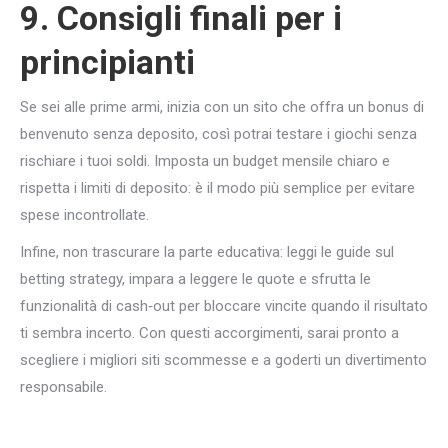
9. Consigli finali per i
principianti
Se sei alle prime armi, inizia con un sito che offra un bonus di
benvenuto senza deposito, così potrai testare i giochi senza
rischiare i tuoi soldi. Imposta un budget mensile chiaro e
rispetta i limiti di deposito: è il modo più semplice per evitare
spese incontrollate.
Infine, non trascurare la parte educativa: leggi le guide sul
betting strategy, impara a leggere le quote e sfrutta le
funzionalità di cash‑out per bloccare vincite quando il risultato
ti sembra incerto. Con questi accorgimenti, sarai pronto a
scegliere i migliori siti scommesse e a goderti un divertimento
responsabile.