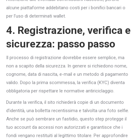
alcune piattaforme addebitano costi per i bonifici bancari o
per l’uso di determinati wallet.
4. Registrazione, verifica e
sicurezza: passo passo
Il processo di registrazione dovrebbe essere semplice, ma
non a scapito della sicurezza. In genere si richiedono nome,
cognome, data di nascita, e-mail e un metodo di pagamento
valido. Dopo la prima scommessa, la verifica (KYC) diventa
obbligatoria per rispettare le normative antiriciclaggio.
Durante la verifica, il sito richiederà copie di un documento
d’identità, una bolletta recentissima e talvolta una foto selfie.
Anche se può sembrare un fastidio, questo step protegge il
tuo account da accessi non autorizzati e garantisce che i
fondi vengano restituiti al legittimo titolare. Per approfondire