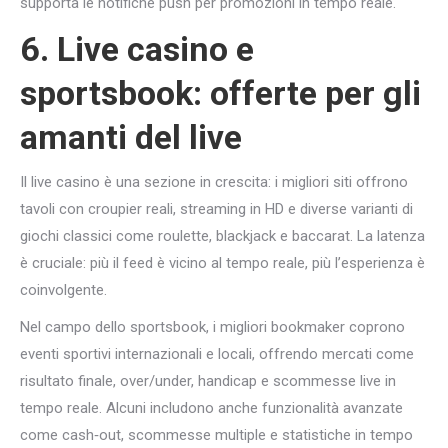
supporta le notifiche push per promozioni in tempo reale.
6. Live casino e
sportsbook: offerte per gli
amanti del live
Il live casino è una sezione in crescita: i migliori siti offrono
tavoli con croupier reali, streaming in HD e diverse varianti di
giochi classici come roulette, blackjack e baccarat. La latenza
è cruciale: più il feed è vicino al tempo reale, più l’esperienza è
coinvolgente.
Nel campo dello sportsbook, i migliori bookmaker coprono
eventi sportivi internazionali e locali, offrendo mercati come
risultato finale, over/under, handicap e scommesse live in
tempo reale. Alcuni includono anche funzionalità avanzate
come cash‑out, scommesse multiple e statistiche in tempo