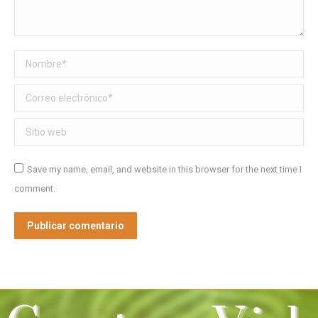
Nombre *
Correo electrónico *
Sitio web
Save my name, email, and website in this browser for the next time I
comment.
Publicar comentario