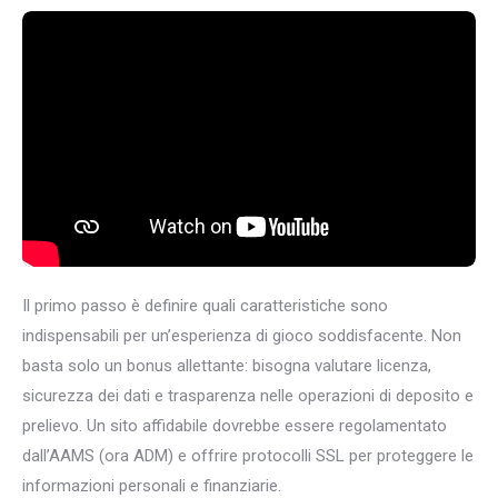
Il primo passo è definire quali caratteristiche sono
indispensabili per un’esperienza di gioco soddisfacente. Non
basta solo un bonus allettante: bisogna valutare licenza,
sicurezza dei dati e trasparenza nelle operazioni di deposito e
prelievo. Un sito affidabile dovrebbe essere regolamentato
dall’AAMS (ora ADM) e offrire protocolli SSL per proteggere le
informazioni personali e finanziarie.