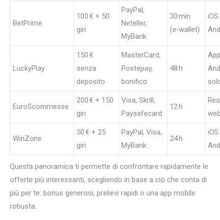
PayPal,
100 € + 50
30 min
iOS
BetPrime
Neteller,
giri
(e‑wallet)
And
MyBank
150 €
MasterCard,
Ap
LuckyPlay
senza
Postepay,
48 h
And
deposito
bonifico
sol
200 € + 150
Visa, Skrill,
Res
EuroScommesse
12 h
giri
Paysafecard
web
50 € + 25
PayPal, Visa,
iOS
WinZone
24 h
giri
MyBank
And
Questa panoramica ti permette di confrontare rapidamente le
offerte più interessanti, scegliendo in base a ciò che conta di
più per te: bonus generosi, prelievi rapidi o una app mobile
robusta.