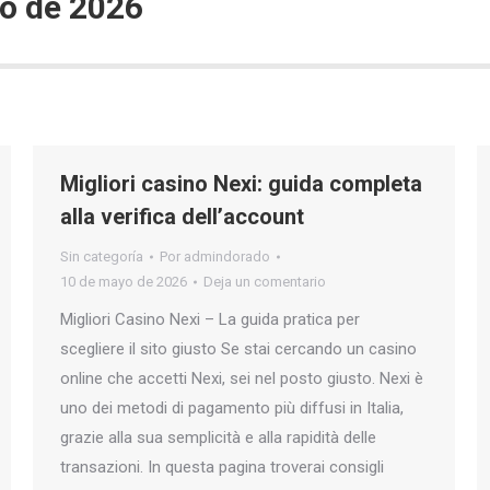
o de 2026
page
page
page
opens
opens
opens
in
in
in
new
new
new
window
window
window
Migliori casino Nexi: guida completa
alla verifica dell’account
Sin categoría
Por
admindorado
10 de mayo de 2026
Deja un comentario
Migliori Casino Nexi – La guida pratica per
scegliere il sito giusto Se stai cercando un casino
online che accetti Nexi, sei nel posto giusto. Nexi è
uno dei metodi di pagamento più diffusi in Italia,
grazie alla sua semplicità e alla rapidità delle
transazioni. In questa pagina troverai consigli