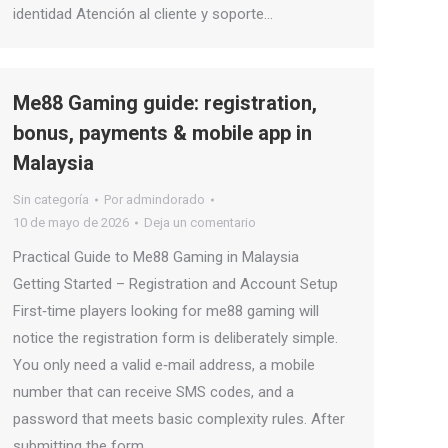
identidad Atención al cliente y soporte…
Me88 Gaming guide: registration,
bonus, payments & mobile app in
Malaysia
Sin categoría
Por
admindorado
10 de mayo de 2026
Deja un comentario
Practical Guide to Me88 Gaming in Malaysia
Getting Started – Registration and Account Setup
First‑time players looking for me88 gaming will
notice the registration form is deliberately simple.
You only need a valid e‑mail address, a mobile
number that can receive SMS codes, and a
password that meets basic complexity rules. After
submitting the form,…