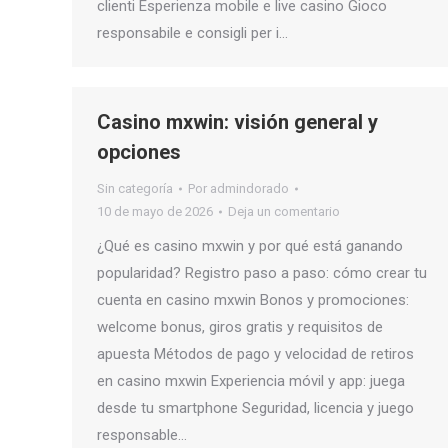
clienti Esperienza mobile e live casino Gioco
responsabile e consigli per i…
Casino mxwin: visión general y
opciones
Sin categoría
Por
admindorado
10 de mayo de 2026
Deja un comentario
¿Qué es casino mxwin y por qué está ganando
popularidad? Registro paso a paso: cómo crear tu
cuenta en casino mxwin Bonos y promociones:
welcome bonus, giros gratis y requisitos de
apuesta Métodos de pago y velocidad de retiros
en casino mxwin Experiencia móvil y app: juega
desde tu smartphone Seguridad, licencia y juego
responsable…