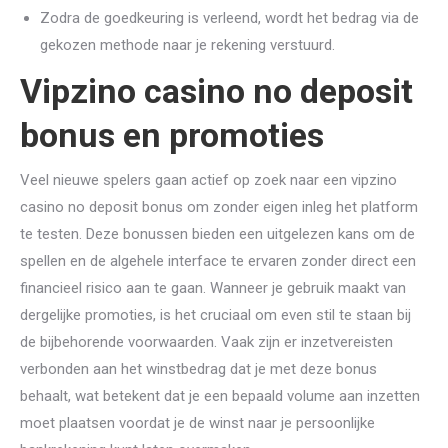
Zodra de goedkeuring is verleend, wordt het bedrag via de
gekozen methode naar je rekening verstuurd.
Vipzino casino no deposit
bonus en promoties
Veel nieuwe spelers gaan actief op zoek naar een vipzino
casino no deposit bonus om zonder eigen inleg het platform
te testen. Deze bonussen bieden een uitgelezen kans om de
spellen en de algehele interface te ervaren zonder direct een
financieel risico aan te gaan. Wanneer je gebruik maakt van
dergelijke promoties, is het cruciaal om even stil te staan bij
de bijbehorende voorwaarden. Vaak zijn er inzetvereisten
verbonden aan het winstbedrag dat je met deze bonus
behaalt, wat betekent dat je een bepaald volume aan inzetten
moet plaatsen voordat je de winst naar je persoonlijke