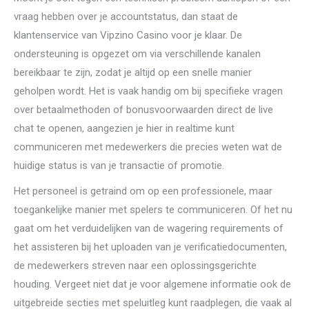
vraag hebben over je accountstatus, dan staat de
klantenservice van Vipzino Casino voor je klaar. De
ondersteuning is opgezet om via verschillende kanalen
bereikbaar te zijn, zodat je altijd op een snelle manier
geholpen wordt. Het is vaak handig om bij specifieke vragen
over betaalmethoden of bonusvoorwaarden direct de live
chat te openen, aangezien je hier in realtime kunt
communiceren met medewerkers die precies weten wat de
huidige status is van je transactie of promotie.
Het personeel is getraind om op een professionele, maar
toegankelijke manier met spelers te communiceren. Of het nu
gaat om het verduidelijken van de wagering requirements of
het assisteren bij het uploaden van je verificatiedocumenten,
de medewerkers streven naar een oplossingsgerichte
houding. Vergeet niet dat je voor algemene informatie ook de
uitgebreide secties met speluitleg kunt raadplegen, die vaak al