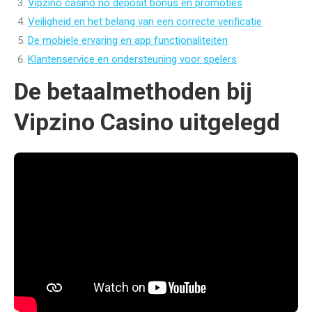
Vipzino casino no deposit bonus en promoties
Veiligheid en het belang van een correcte verificatie
De mobiele ervaring en app functionaliteiten
Klantenservice en ondersteuning voor spelers
De betaalmethoden bij
Vipzino Casino uitgelegd