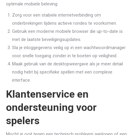
optimale mobiele beleving:
Zorg voor een stabiele internetverbinding om
onderbrekingen tijdens actieve rondes te voorkomen.
Gebruik een moderne mobiele browser die up-to-date is
met de laatste beveiligingsupdates.
Sla je inloggegevens veilig op in een wachtwoordmanager
voor snelle toegang zonder in te boeten op veiligheid.
Maak gebruik van de desktopweergave als je meer detail
nodig hebt bij specifieke spellen met een complexe
interface.
Klantenservice en
ondersteuning voor
spelers
Mocht je ooit tegen een technisch probleem aanlopen of een