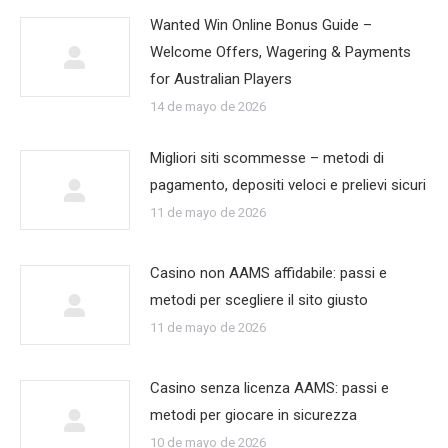
Wanted Win Online Bonus Guide –
Welcome Offers, Wagering & Payments
for Australian Players
14 de mayo de 2026
Migliori siti scommesse – metodi di
pagamento, depositi veloci e prelievi sicuri
11 de mayo de 2026
Casino non AAMS affidabile: passi e
metodi per scegliere il sito giusto
11 de mayo de 2026
Casino senza licenza AAMS: passi e
metodi per giocare in sicurezza
10 de mayo de 2026