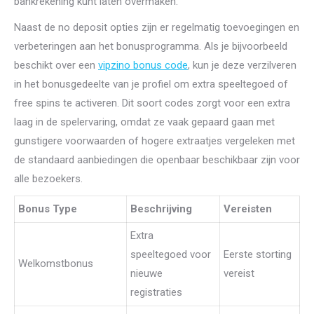
bankrekening kunt laten overmaken.
Naast de no deposit opties zijn er regelmatig toevoegingen en
verbeteringen aan het bonusprogramma. Als je bijvoorbeeld
beschikt over een
vipzino bonus code
, kun je deze verzilveren
in het bonusgedeelte van je profiel om extra speeltegoed of
free spins te activeren. Dit soort codes zorgt voor een extra
laag in de spelervaring, omdat ze vaak gepaard gaan met
gunstigere voorwaarden of hogere extraatjes vergeleken met
de standaard aanbiedingen die openbaar beschikbaar zijn voor
alle bezoekers.
Bonus Type
Beschrijving
Vereisten
Extra
speeltegoed voor
Eerste storting
Welkomstbonus
nieuwe
vereist
registraties