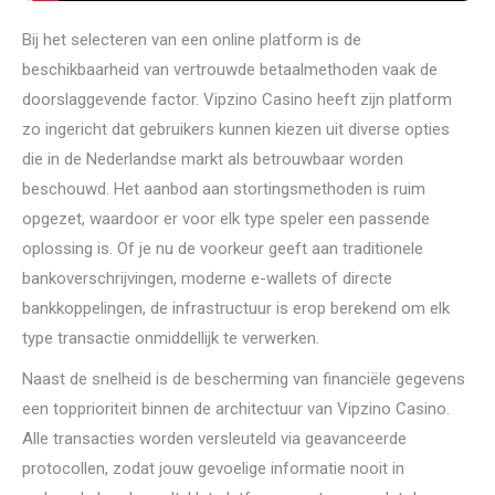
Bij het selecteren van een online platform is de
beschikbaarheid van vertrouwde betaalmethoden vaak de
doorslaggevende factor. Vipzino Casino heeft zijn platform
zo ingericht dat gebruikers kunnen kiezen uit diverse opties
die in de Nederlandse markt als betrouwbaar worden
beschouwd. Het aanbod aan stortingsmethoden is ruim
opgezet, waardoor er voor elk type speler een passende
oplossing is. Of je nu de voorkeur geeft aan traditionele
bankoverschrijvingen, moderne e-wallets of directe
bankkoppelingen, de infrastructuur is erop berekend om elk
type transactie onmiddellijk te verwerken.
Naast de snelheid is de bescherming van financiële gegevens
een topprioriteit binnen de architectuur van Vipzino Casino.
Alle transacties worden versleuteld via geavanceerde
protocollen, zodat jouw gevoelige informatie nooit in