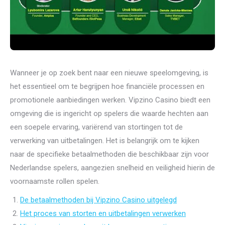
Wanneer je op zoek bent naar een nieuwe speelomgeving, is
het essentieel om te begrijpen hoe financiële processen en
promotionele aanbiedingen werken. Vipzino Casino biedt een
omgeving die is ingericht op spelers die waarde hechten aan
een soepele ervaring, variërend van stortingen tot de
verwerking van uitbetalingen. Het is belangrijk om te kijken
naar de specifieke betaalmethoden die beschikbaar zijn voor
Nederlandse spelers, aangezien snelheid en veiligheid hierin de
voornaamste rollen spelen.
De betaalmethoden bij Vipzino Casino uitgelegd
Het proces van storten en uitbetalingen verwerken